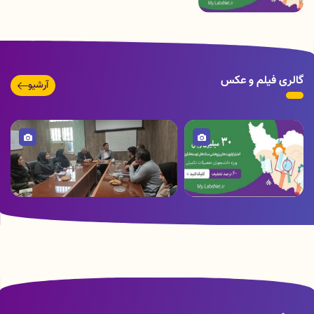
گالری فیلم و عکس
آرشیو
تصویر
تصویر
شروع تخفیفات زمستانی
برگزاری جلسه دکتر کمره ئی ریاست معاونت
شبکه راهبردی
تحقیقات و فناوری با پرسنل آزمایشگاه جامع
تحقیقات