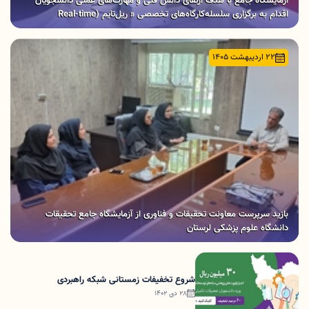
آزمایشگاه جامع با هدف ارتقای دانش فنی و مهارت‌های عملی دانشجویان
اقدام به برگزاری سلسله‌کارگاه‌های تخصصی « ریل‌تایم (Real-time
Systems)» نمود.
22 اردیبهشت 1405
بازید سرپرست معاونت تحقیقات و فناوری از آزمایشگاه جامع تحقیقات
دانشگاه علوم پزشکی لرستان
شروع تخفیفات زمستانی شبکه راهبردی
28 دی 1402