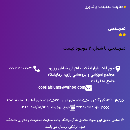
معاونت تحقیقات و فناوری
نظرسنجی
نظرسنجی با شماره 2 موجود نیست
خرم آباد، بلوار انقلاب، انتهاي خيابان رازي،
06633207076
مجتمع آموزشي و پژوهشي رازي، آزمايشگاه
جامع تحقيقات
corelablums@yahoo.com
بازدیدکنندگان آنلاین: 0
بازدیدهای امروز: 23
بازدیدهای فعلی از صفحه: 455
کل بازدیدها: 32340
تاریخ بروز رسانی: 1405/05/14 12:22
© تمامی حقوق این سایت متعلق به آزمایشگاه جامع معاونت تحقیقات و فناوری دانشگاه
علوم پزشکی لرستان می باشد.