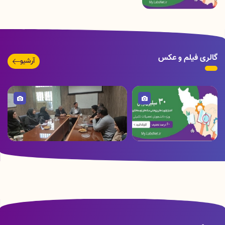
گالری فیلم و عکس
آرشیو
تصویر
تصویر
شروع تخفیفات زمستانی
برگزاری جلسه دکتر کمره ئی ریاست معاونت
شبکه راهبردی
تحقیقات و فناوری با پرسنل آزمایشگاه جامع
تحقیقات