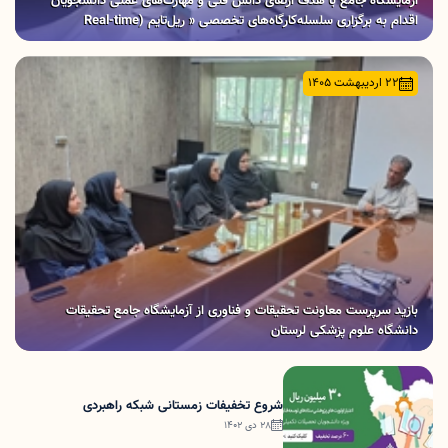
آزمایشگاه جامع با هدف ارتقای دانش فنی و مهارت‌های عملی دانشجویان
اقدام به برگزاری سلسله‌کارگاه‌های تخصصی « ریل‌تایم (Real-time
Systems)» نمود.
22 اردیبهشت 1405
بازید سرپرست معاونت تحقیقات و فناوری از آزمایشگاه جامع تحقیقات
دانشگاه علوم پزشکی لرستان
شروع تخفیفات زمستانی شبکه راهبردی
28 دی 1402