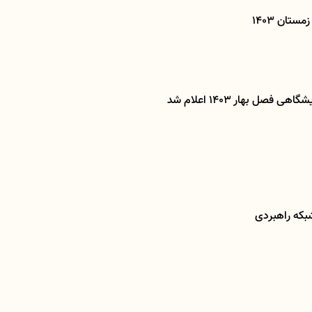
تان 1403
صل بهار 1403 اعلام شد
بکه راهبردی