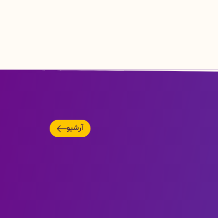
آرشیو