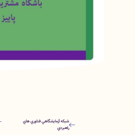
شبكه آزمايشگاهي فناوري هاي
راهبردي