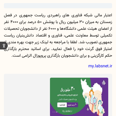
اعتبار مالی شبکه فناوری های راهبردی ریاست جمهوری در فصل
زمستان به میزان 30 میلیون ریال با پوشش 50 درصد برای 4000 نفر
از اعضای هیئت علمی دانشگاه‌ها و 6000 نفر از دانشجویان تحصیلات
تکمیلی توسط معاونت علمی، فناوری و اقتصاد دانش‌بنیان ریاست
جمهوری تصویب شد. لطفا با مراجعه به لینک زیر جهت بهره مندی از
امتیاز فوق گرنت خود را فعال نمایید. برای اساتید محترم بارگذاری
حکم کارگزینی و برای دانشجویان بارگذاری پروپوزال الزامی است.
my.labsnet.ir